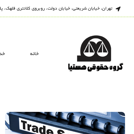
Ski
تهران، خیابان شریعتی، خیابان دولت، روبروی کلانتری قلهک، پلاک 518، طبقه
t
conten
خانه
خد