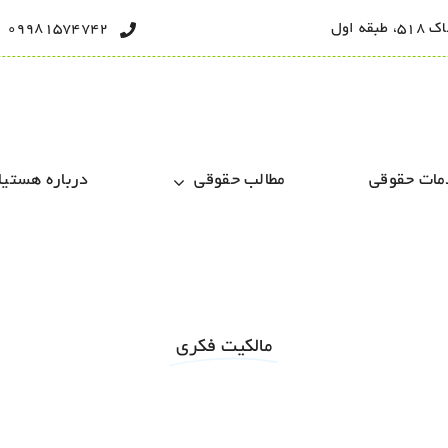
 اول
09981574742
مات حقوقی
مطالب حقوقی
درباره هستیا
مالکیت فکری