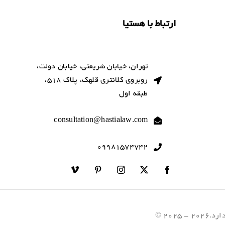
ارتباط با هستیا
تهران، خیابان شریعتی، خیابان دولت،
روبروی کلانتری قلهک، پلاک 518،
طبقه اول
consultation@hastialaw.com
09981574742
202 ©