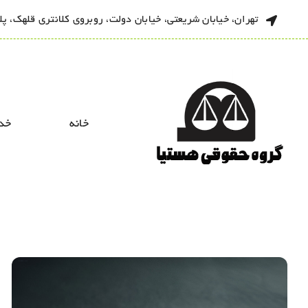
Ski
تهران، خیابان شریعتی، خیابان دولت، روبروی کلانتری قلهک، پلاک 518، طبقه
t
conten
خانه
خد