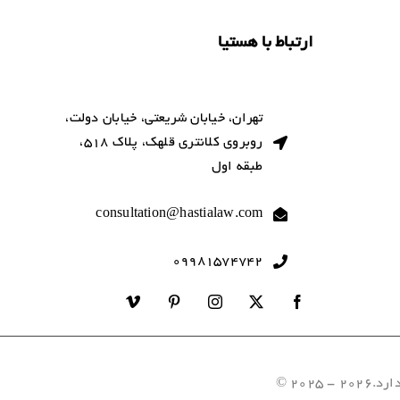
ارتباط با هستیا
تهران، خیابان شریعتی، خیابان دولت،
روبروی کلانتری قلهک، پلاک 518،
طبقه اول
consultation@hastialaw.com
09981574742
202 ©