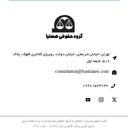
تهران، خیابان شریعتی، خیابان دولت، روبروی کلانتری قلهک، پلاک
518، طبقه اول
consultation@hastialaw.com
09981574742
کلیه حقوق وبسایت متعلق به گروه حقوقی هستیا است و استفاده بدون
مجوز کتبی پیگرد قانونی دارد.2024 - 2025 ©